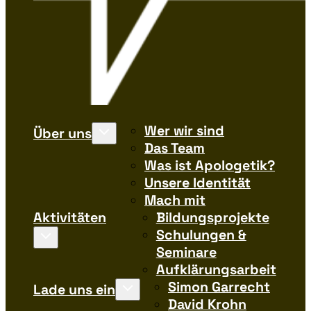
Wer wir sind
Über uns
Das Team
Was ist Apologetik?
Unsere Identität
Mach mit
Aktivitäten
Bildungsprojekte
Schulungen &
Seminare
Aufklärungsarbeit
Simon Garrecht
Lade uns ein
David Krohn