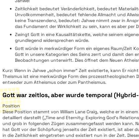
Jahwe!
Zeitlichkeit bedeutet Veränderlichkeit, bedeutet Materiali
Unvollkommenheit, bedeutet fehlende Allmacht und Allwis
keine Transzendenz, bedeutet: Jahwe nimmt zwar in Ansp
das Fundament der Wirklichkeit zu sein, kann es aber per De
Zwingt Gott in eine Kausalitätskette, welche seinem eigen
grundlegend widersprechen würde.
Gott würde in merkwürdiger Form ein eigenes Raum/Zeit 
Gott in unsere Kategorien des Seins zerrt und damit den e
Beobachtungen unterwirft. Dies öffnet dem Neuen Atheis
Kurz: Wenn in Jahwe „schon immer“ Zeit existierte, kann Er nicht 
Theismus ist eine merkwürdige Form des prozesstheologischen 
entweder zum Atheismus oder zum Pantheismus.
Gott war zeitlos, aber wurde temporal (Hybrid
Position
Diese Position stammt von William Lane Craig, welche er in eine
detailliert darstellt („Time and Eternity: Exploring God’s Relation
und grob in folgenden Zügen zusammengefasst werden kann. Nac
hat Gott vor der Schöpfung jenseits der Zeit existiert, ist aber
in die Zeitlichkeit eingetreten und existiert nun in der Zeit. Dies