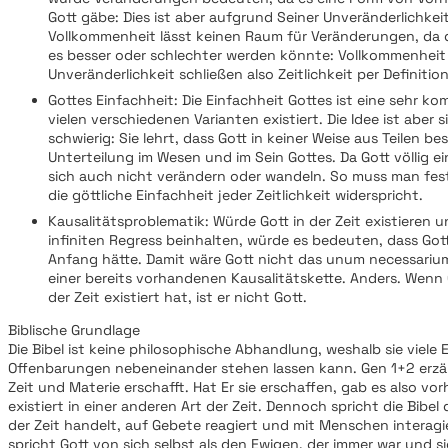
Gott gäbe: Dies ist aber aufgrund Seiner Unveränderlichkei
Vollkommenheit lässt keinen Raum für Veränderungen, da di
es besser oder schlechter werden könnte: Vollkommenheit
Unveränderlichkeit schließen also Zeitlichkeit per Definitio
Gottes Einfachheit: Die Einfachheit Gottes ist eine sehr komp
vielen verschiedenen Varianten existiert. Die Idee ist aber
schwierig: Sie lehrt, dass Gott in keiner Weise aus Teilen be
Unterteilung im Wesen und im Sein Gottes. Da Gott völlig ei
sich auch nicht verändern oder wandeln. So muss man fes
die göttliche Einfachheit jeder Zeitlichkeit widerspricht.
Kausalitätsproblematik: Würde Gott in der Zeit existieren u
infiniten Regress beinhalten, würde es bedeuten, dass Gott
Anfang hätte. Damit wäre Gott nicht das unum necessarium,
einer bereits vorhandenen Kausalitätskette. Anders. Wenn
der Zeit existiert hat, ist er nicht Gott.
Biblische Grundlage
Die Bibel ist keine philosophische Abhandlung, weshalb sie viele
Offenbarungen nebeneinander stehen lassen kann. Gen 1+2 erzäh
Zeit und Materie erschafft. Hat Er sie erschaffen, gab es also vorh
existiert in einer anderen Art der Zeit. Dennoch spricht die Bibel
der Zeit handelt, auf Gebete reagiert und mit Menschen interagie
spricht Gott von sich selbst als den Ewigen, der immer war und s