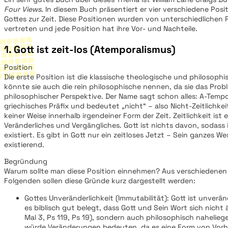
Four Views
. In diesem Buch präsentiert er vier verschiedene Pos
Gottes zur Zeit. Diese Positionen wurden von unterschiedlichen
vertreten und jede Position hat ihre Vor- und Nachteile.
1. Gott ist zeit-los (Atemporalismus)
Position
Die erste Position ist die klassische theologische und philosoph
könnte sie auch die rein philosophische nennen, da sie das Prob
philosophischer Perspektive. Der Name sagt schon alles: A-Tempor
griechisches Präfix und bedeutet „nicht“ – also Nicht-Zeitlichkeit.
keiner Weise innerhalb irgendeiner Form der Zeit. Zeitlichkeit ist
Veränderliches und Vergängliches. Gott ist nichts davon, sodass i
existiert. Es gibt in Gott nur ein zeitloses Jetzt – Sein ganzes We
existierend.
Begründung
Warum sollte man diese Position einnehmen? Aus verschiedenen
Folgenden sollen diese Gründe kurz dargestellt werden:
Gottes Unveränderlichkeit (Immutabilität): Gott ist unveränd
es biblisch gut belegt, dass Gott und Sein Wort sich nicht 
Mal 3, Ps 119, Ps 19), sondern auch philosophisch naheliege
würde Veränderungen bedeuten, da es eine Form von Vorh