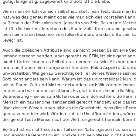
gütig, langmütig, zugewandt und Gott IST die Liebe.
Wenn man ehrlich vor sich selbst ist, stellt man fest, dass man
hat, was das genau meint oder wie man sich das vorstellen kann:
außerhalb der Zeit existieren, jenseits von Zeit, Raum und Mater
ist für die Existenz innerhalb des Raum-Zeit- Kontinuums gescha
nicht einmal ein bisschen vorstellen können, wie das bitte sein 
„ewig“ ist.
Auch die biblischen Attribute sind da nicht besser: Es ist eine S
jemand gerecht handelt, aber gerecht zu SEIN, ist eine ganz and
macht Gottes innerstes Selbst aus, gerecht zu sein. Er kann gar
und damit auch nicht ungerecht handeln. Beide Aspekte dabei s
unvorstellbar: Wie genau Gerechtigkeit Teil Seines Wesens sein s
Gott nicht anders sein kann. Warum ist das unvorstellbar? Nun, d
wir an Raum, Zeit und Materie gebunden sind: Wir können imme
anders und wie-anders existieren. Es gibt bei uns immer die Mögl
Veränderung – sei es zum Guten oder zum Schlechten. So kann es
Mensch ein tausendmal tendenziell gerecht handelt, aber das is
über dessen Wesen, noch gibt es die Gewissheit, dass diese Per
genauso handeln wird. Würden sich die Umstände ändern, wäre 
der gerechteste Mensch auf der Welt, ungerecht handeln könn
Bei Gott ist es nicht so: Es ist Teil seiner Natur, gerecht zu sein. E
und absolute Gerechtigkeit, und da sich sein Wesen nicht ändern