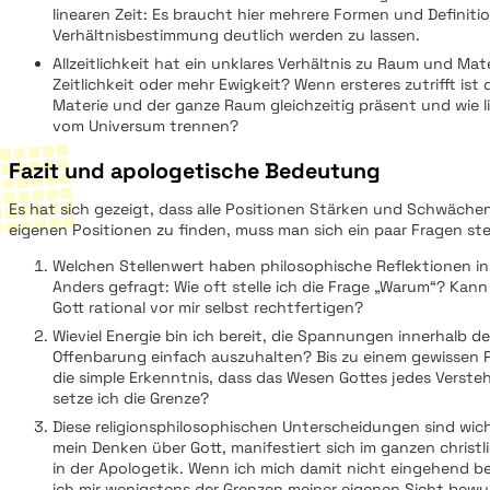
linearen Zeit: Es braucht hier mehrere Formen und Definiti
Verhältnisbestimmung deutlich werden zu lassen.
Allzeitlichkeit hat ein unklares Verhältnis zu Raum und Mate
Zeitlichkeit oder mehr Ewigkeit? Wenn ersteres zutrifft ist 
Materie und der ganze Raum gleichzeitig präsent und wie l
vom Universum trennen?
Fazit und apologetische Bedeutung
Es hat sich gezeigt, dass alle Positionen Stärken und Schwäche
eigenen Positionen zu finden, muss man sich ein paar Fragen ste
Welchen Stellenwert haben philosophische Reflektionen in
Anders gefragt: Wie oft stelle ich die Frage „Warum“? Kan
Gott rational vor mir selbst rechtfertigen?
Wieviel Energie bin ich bereit, die Spannungen innerhalb de
Offenbarung einfach auszuhalten? Bis zu einem gewissen 
die simple Erkenntnis, dass das Wesen Gottes jedes Verste
setze ich die Grenze?
Diese religionsphilosophischen Unterscheidungen sind wich
mein Denken über Gott, manifestiert sich im ganzen christ
in der Apologetik. Wenn ich mich damit nicht eingehend bes
ich mir wenigstens der Grenzen meiner eigenen Sicht bew