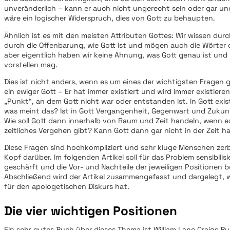
unveränderlich – kann er auch nicht ungerecht sein oder gar un
wäre ein logischer Widerspruch, dies von Gott zu behaupten.
Ähnlich ist es mit den meisten Attributen Gottes: Wir wissen dur
durch die Offenbarung, wie Gott ist und mögen auch die Wörter 
aber eigentlich haben wir keine Ahnung, was Gott genau ist und
vorstellen mag.
Dies ist nicht anders, wenn es um eines der wichtigsten Fragen ge
ein ewiger Gott – Er hat immer existiert und wird immer existiere
„Punkt“, an dem Gott nicht war oder entstanden ist. In Gott exist
was meint das? Ist in Gott Vergangenheit, Gegenwart und Zukun
Wie soll Gott dann innerhalb von Raum und Zeit handeln, wenn es
zeitliches Vergehen gibt? Kann Gott dann gar nicht in der Zeit 
Diese Fragen sind hochkompliziert und sehr kluge Menschen zer
Kopf darüber. Im folgenden Artikel soll für das Problem sensibilisi
geschärft und die Vor- und Nachteile der jeweiligen Positionen 
Abschließend wird der Artikel zusammengefasst und dargelegt, 
für den apologetischen Diskurs hat.
Die vier wichtigen Positionen
Ein sehr gutes Buch über dieses Thema ist William Lane Craigs B