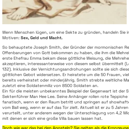
Wenn Menschen lügen, um eine Sekte zu gründen, handeln Sie in
Motiven:
Sex, Geld und Macht.
So behauptete Joseph Smith, der Gründer der mormonischen Re
Offenbarungen von Gott bekommen zu haben, die ihm die Mehreh
erste Ehefrau Emma bekam diese göttliche Weisung, die Mehrehe
akzeptieren, interessanterweise von diesem selbst übermittelt 
132). Inklusive der Vernichtungsandrohungen sollte sie sich die
göttlichen Gebot widersetzen. Er heiratete um die 50 Frauen, vi
bereits verheiratet oder minderjährig. Smith strebte weltliche 
zuletzt eine Soldatenmiliz von 8500 Soldaten an.
Ein für die meisten unbekanntes Beispiel der Gegenwart ist der 
Sektenführer Man Hee Lee. Seine Anhänger rollen rote Teppiche f
fanatisch, wenn er den Raum betritt und springen auf showhaft
vom Ball weg, wenn er auf das Tor zielt. Aktuell ist er zu 5 Jahr
verurteilt, unter anderem wegen der Unterschlagung von 4,2 Mi
mit denen er sich eine große Villa bauen lassen hat.
Doch wie war das bei den Aposteln? Sie gelten als die Kronzeuge