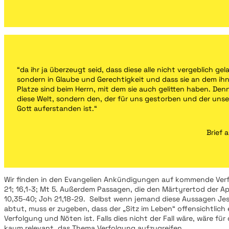
“da ihr ja überzeugt seid, dass diese alle nicht vergeblich gel
sondern in Glaube und Gerechtigkeit und dass sie an dem i
Platze sind beim Herrn, mit dem sie auch gelitten haben. Denn
diese Welt, sondern den, der für uns gestorben und der un
Gott auferstanden ist.“
Brief 
Wir finden in den Evangelien Ankündigungen auf kommende Verf
21; 16,1-3; Mt 5. Außerdem Passagen, die den Märtyrertod der Apo
10,35-40; Joh 21,18-29. Selbst wenn jemand diese Aussagen Jes
abtut, muss er zugeben, dass der „Sitz im Leben“ offensichtlich
Verfolgung und Nöten ist. Falls dies nicht der Fall wäre, wäre für
kaum relevant, das Thema Verfolgung aufzugreifen.