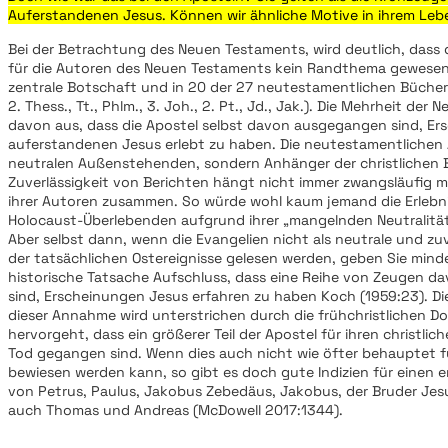
Auferstandenen Jesus. Können wir ähnliche Motive in ihrem Le
Bei der Betrachtung des Neuen Testaments, wird deutlich, dass 
für die Autoren des Neuen Testaments kein Randthema gewesen 
zentrale Botschaft und in 20 der 27 neutestamentlichen Bücher 
2. Thess., Tt., Phlm., 3. Joh., 2. Pt., Jd., Jak.). Die Mehrheit de
davon aus, dass die Apostel selbst davon ausgegangen sind, Er
auferstandenen Jesus erlebt zu haben. Die neutestamentlichen
neutralen Außenstehenden, sondern Anhänger der christlichen
Zuverlässigkeit von Berichten hängt nicht immer zwangsläufig mi
ihrer Autoren zusammen. So würde wohl kaum jemand die Erlebn
Holocaust-Überlebenden aufgrund ihrer „mangelnden Neutralität“
Aber selbst dann, wenn die Evangelien nicht als neutrale und zuv
der tatsächlichen Ostereignisse gelesen werden, geben Sie mind
historische Tatsache Aufschluss, dass eine Reihe von Zeugen 
sind, Erscheinungen Jesus erfahren zu haben Koch (1959:23). Di
dieser Annahme wird unterstrichen durch die frühchristlichen 
hervorgeht, dass ein größerer Teil der Apostel für ihren christlic
Tod gegangen sind. Wenn dies auch nicht wie öfter behauptet fü
bewiesen werden kann, so gibt es doch gute Indizien für einen e
von Petrus, Paulus, Jakobus Zebedäus, Jakobus, der Bruder Jes
auch Thomas und Andreas (McDowell 2017:1344).