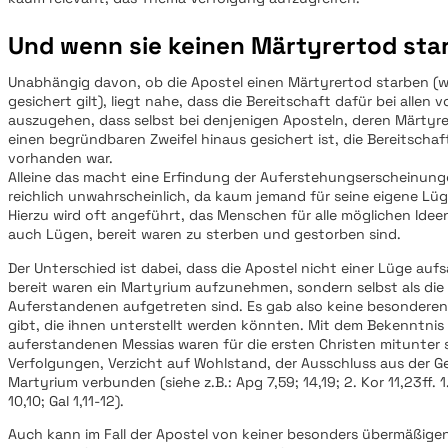
Und wenn sie keinen Märtyrertod sta
Unabhängig davon, ob die Apostel einen Märtyrertod starben (wa
gesichert gilt), liegt nahe, dass die Bereitschaft dafür bei allen 
auszugehen, dass selbst bei denjenigen Aposteln, deren Märtyre
einen begründbaren Zweifel hinaus gesichert ist, die Bereitschaft
vorhanden war.
Alleine das macht eine Erfindung der Auferstehungserscheinung
reichlich unwahrscheinlich, da kaum jemand für seine eigene Lü
Hierzu wird oft angeführt, das Menschen für alle möglichen Ide
auch Lügen, bereit waren zu sterben und gestorben sind.
Der Unterschied ist dabei, dass die Apostel nicht einer Lüge aufs
bereit waren ein Martyrium aufzunehmen, sondern selbst als di
Auferstandenen aufgetreten sind. Es gab also keine besondere
gibt, die ihnen unterstellt werden könnten. Mit dem Bekenntnis 
auferstandenen Messias waren für die ersten Christen mitunter
Verfolgungen, Verzicht auf Wohlstand, der Ausschluss aus der 
Martyrium verbunden (siehe z.B.: Apg 7,59; 14,19; 2. Kor 11,23ff. 1. 
10,10; Gal 1,11-12).
Auch kann im Fall der Apostel von keiner besonders übermäßige