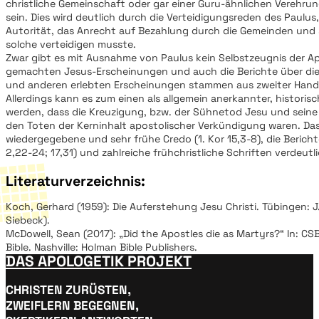
christliche Gemeinschaft oder gar einer Guru-ähnlichen Verehrun
sein. Dies wird deutlich durch die Verteidigungsreden des Paulus,
Autorität, das Anrecht auf Bezahlung durch die Gemeinden und 
solche verteidigen musste.
Zwar gibt es mit Ausnahme von Paulus kein Selbstzeugnis der A
gemachten Jesus-Erscheinungen und auch die Berichte über di
und anderen erlebten Erscheinungen stammen aus zweiter Hand
Allerdings kann es zum einen als allgemein anerkannter, histori
werden, dass die Kreuzigung, bzw. der Sühnetod Jesu und sein
den Toten der Kerninhalt apostolischer Verkündigung waren. Das
wiedergegebene und sehr frühe Credo (1. Kor 15,3-8), die Berich
2,22-24; 17,31) und zahlreiche frühchristliche Schriften verdeutl
Literaturverzeichnis:
Koch, Gerhard (1959): Die Auferstehung Jesu Christi. Tübingen: J
Siebeck).
McDowell, Sean (2017): „Did the Apostles die as Martyrs?“ In: C
Bible. Nashville: Holman Bible Publishers.
DAS APOLOGETIK PROJEKT
CHRISTEN ZURÜSTEN,
ZWEIFLERN BEGEGNEN,