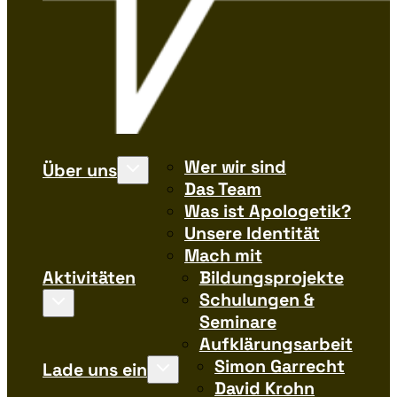
Wer wir sind
Über uns
Das Team
Was ist Apologetik?
Unsere Identität
Mach mit
Aktivitäten
Bildungsprojekte
Schulungen &
Seminare
Aufklärungsarbeit
Simon Garrecht
Lade uns ein
David Krohn