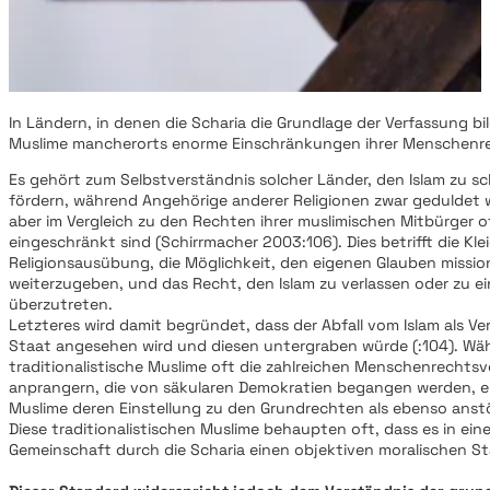
In Ländern, in denen die Scharia die Grundlage der Verfassung bil
Muslime mancherorts enorme Einschränkungen ihrer Menschenr
Es gehört zum Selbstverständnis solcher Länder, den Islam zu s
fördern, während Angehörige anderer Religionen zwar geduldet 
aber im Vergleich zu den Rechten ihrer muslimischen Mitbürger o
eingeschränkt sind (Schirrmacher 2003:106). Dies betrifft die Kle
Religionsausübung, die Möglichkeit, den eigenen Glauben missio
weiterzugeben, und das Recht, den Islam zu verlassen oder zu ei
überzutreten.
Letzteres wird damit begründet, dass der Abfall vom Islam als Ve
Staat angesehen wird und diesen untergraben würde (:104). Wä
traditionalistische Muslime oft die zahlreichen Menschenrechts
anprangern, die von säkularen Demokratien begangen werden, em
Muslime deren Einstellung zu den Grundrechten als ebenso anst
Diese traditionalistischen Muslime behaupten oft, dass es in eine
Gemeinschaft durch die Scharia einen objektiven moralischen S