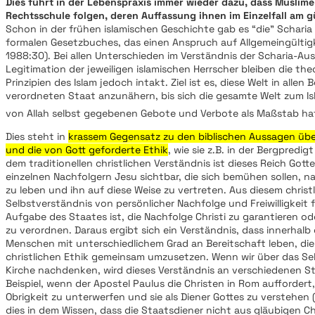
Dies führt in der Lebenspraxis immer wieder dazu, dass Muslime
Rechtsschule folgen, deren Auffassung ihnen im Einzelfall am gü
Schon in der frühen islamischen Geschichte gab es “die” Scharia 
formalen Gesetzbuches, das einen Anspruch auf Allgemeingültig
1988:30). Bei allen Unterschieden im Verständnis der Scharia-Au
Legitimation der jeweiligen islamischen Herrscher bleiben die th
Prinzipien des Islam jedoch intakt. Ziel ist es, diese Welt in allen
verordneten Staat anzunähern, bis sich die gesamte Welt zum I
von Allah selbst gegebenen Gebote und Verbote als Maßstab hat
Dies steht in
krassem Gegensatz zu den biblischen Aussagen übe
und die von Gott geforderte Ethik
, wie sie z.B. in der Bergpredig
dem traditionellen christlichen Verständnis ist dieses Reich Gotte
einzelnen Nachfolgern Jesu sichtbar, die sich bemühen sollen, n
zu leben und ihn auf diese Weise zu vertreten. Aus diesem christ
Selbstverständnis von persönlicher Nachfolge und Freiwilligkeit f
Aufgabe des Staates ist, die Nachfolge Christi zu garantieren ode
zu verordnen. Daraus ergibt sich ein Verständnis, dass innerhalb
Menschen mit unterschiedlichem Grad an Bereitschaft leben, di
christlichen Ethik gemeinsam umzusetzen. Wenn wir über das Se
Kirche nachdenken, wird dieses Verständnis an verschiedenen St
Beispiel, wenn der Apostel Paulus die Christen in Rom auffordert,
Obrigkeit zu unterwerfen und sie als Diener Gottes zu verstehen (
dies in dem Wissen, dass die Staatsdiener nicht aus gläubigen C