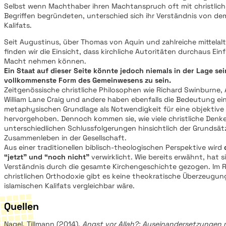
Selbst wenn Machthaber ihren Machtanspruch oft mit christlic
Begriffen begründeten, unterschied sich ihr Verständnis von dem
Kalifats.
Seit Augustinus, über Thomas von Aquin und zahlreiche mittelalt
finden wir die Einsicht, dass kirchliche Autoritäten durchaus Einf
Macht nehmen können.
Ein Staat auf dieser Seite könnte jedoch niemals in der Lage sei
vollkommenste Form des Gemeinwesens zu sein.
Zeitgenössische christliche Philosophen wie Richard Swinburne, A
William Lane Craig und andere haben ebenfalls die Bedeutung ei
metaphysischen Grundlage als Notwendigkeit für eine objektive
hervorgehoben. Dennoch kommen sie, wie viele christliche Denke
unterschiedlichen Schlussfolgerungen hinsichtlich der Grundsät
Zusammenleben in der Gesellschaft.
Aus einer traditionellen biblisch-theologischen Perspektive wird
“jetzt” und “noch nicht”
verwirklicht. Wie bereits erwähnt, hat s
Verständnis durch die gesamte Kirchengeschichte gezogen. Im 
christlichen Orthodoxie gibt es keine theokratische Überzeugung
islamischen Kalifats vergleichbar wäre.
Quellen
Nagel, Tillmann (2014).
Angst vor Allah?: Auseinandersetzungen 