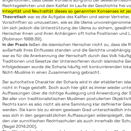
Rechtsgelehrten und dem Kalifat im Laufe der Geschichte frei v
Integrität und Neutralität dieses so genannten Konsenses ist jed
Theoretisch
war es die Aufgabe des Kalifen und seiner Vertreter, 
Vorschriften so umzusetzen, wie es die Ulema unvoreingenommen
Um sich jedoch die Unterstützung der Ulema zu sichern, gewährt
Herrscher ihnen und ihren Anhängern oft hohe Positionen und La
(Robinson 1988:39).
In der Praxis
ließen die islamischen Herrscher nicht zu, dass die 
außerhalb ihres Einflusses standen und die Gerichte unabhängi
war es für die Anerkennung der Herrschaft durch das Volk häufig 
Traditionen und Gesetze der Unterworfenen durch islamische Ges
Infolgedessen wurde die Scharia häufig mit konkurrierenden loka
Nicht-Muslime in einen Zusammenhang gebracht.
Der autoritative Charakter der Scharia wird in der etablierten is
nicht in Frage gestellt. Doch auch hier gibt es immer wieder unte
Auffassungen über die richtige Auslegung und Anwendung der Sch
Bei aller von traditionalistischen Muslimen postulierten Objektivi
Rechts kann es also nicht als eine Sammlung klar definierter Ge
werden. Sie kann bis zu einem gewissen Grad unterschiedlich int
was sich in den gegensätzlichen Auffassungen widerspiegelt, di
den vier sunnitischen Rechtsschulen als auch innerhalb der Sch
(Nagel 2014:200).