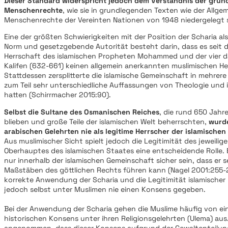
Dieser Standard widerspricht jedoch dem Verständnis der gru
Menschenrechte
, wie sie in grundlegenden Texten wie der Allge
Menschenrechte der Vereinten Nationen von 1948 niedergelegt 
Eine der größten Schwierigkeiten mit der Position der Scharia al
Norm und gesetzgebende Autorität besteht darin, dass es sei
Herrschaft des islamischen Propheten Mohammed und der vier d
Kalifen (632-661) keinen allgemein anerkannten muslimischen H
Stattdessen zersplitterte die islamische Gemeinschaft in mehrer
zum Teil sehr unterschiedliche Auffassungen von Theologie und
hatten (Schirrmacher 2015:90).
Selbst die Sultane des Osmanischen Reiches
, die rund 650 Jahr
blieben und große Teile der islamischen Welt beherrschten,
wurde
arabischen Gelehrten nie als legitime Herrscher der islamischen
Aus muslimischer Sicht spielt jedoch die Legitimität des jeweilige
Oberhauptes des islamischen Staates eine entscheidende Rolle. 
nur innerhalb der islamischen Gemeinschaft sicher sein, dass er
Maßstäben des göttlichen Rechts führen kann (Nagel 2001:255-2
korrekte Anwendung der Scharia und die Legitimität islamischer 
jedoch selbst unter Muslimen nie einen Konsens gegeben.
Bei der Anwendung der Scharia gehen die Muslime häufig von ei
historischen Konsens unter ihren Religionsgelehrten (Ulema) aus
angenommen, dass dieser Konsens aufgrund der Gewaltenteilun