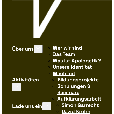
Wer wir sind
Über uns
Das Team
Was ist Apologetik?
Unsere Identität
Mach mit
Aktivitäten
Bildungsprojekte
Schulungen &
Seminare
Aufklärungsarbeit
Simon Garrecht
Lade uns ein
David Krohn