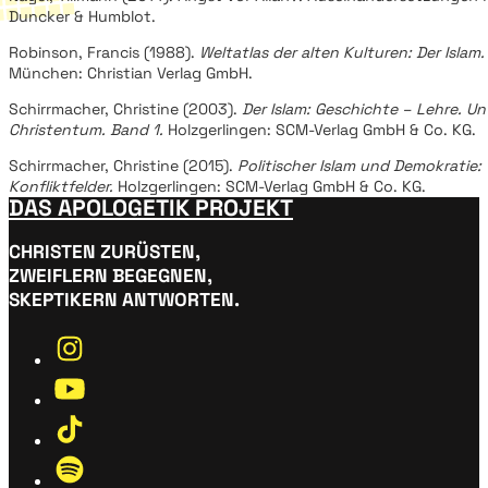
Duncker & Humblot.
Robinson, Francis (1988).
Weltatlas der alten Kulturen: Der Islam.
München: Christian Verlag GmbH.
Schirrmacher, Christine (2003).
Der Islam: Geschichte – Lehre. U
Christentum. Band 1.
Holzgerlingen: SCM-Verlag GmbH & Co. KG.
Schirrmacher, Christine (2015).
Politischer Islam und Demokratie:
Konfliktfelder.
Holzgerlingen: SCM-Verlag GmbH & Co. KG.
DAS APOLOGETIK PROJEKT
CHRISTEN ZURÜSTEN,
ZWEIFLERN BEGEGNEN,
SKEPTIKERN ANTWORTEN.