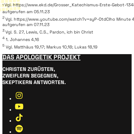
Vgl. https://www.ekd.de/Grosser_Katechismus-Erste-Gebot-134
1
aufgerufen am 05.11.23
2
Vgl. https://www.youtube.com/watch?v=syP-OtdCIho Minute 4
aufgerufen am 07.11.23
3
Vgl. S. 27, Lewis, C.S., Pardon, ich bin Christ
4
1. Johannes 4,16
5
Vgl. Matthäus 19,17; Markus 10,18; Lukas 18,19
DAS APOLOGETIK PROJEKT
CHRISTEN ZURÜSTEN,
ZWEIFLERN BEGEGNEN,
SKEPTIKERN ANTWORTEN.