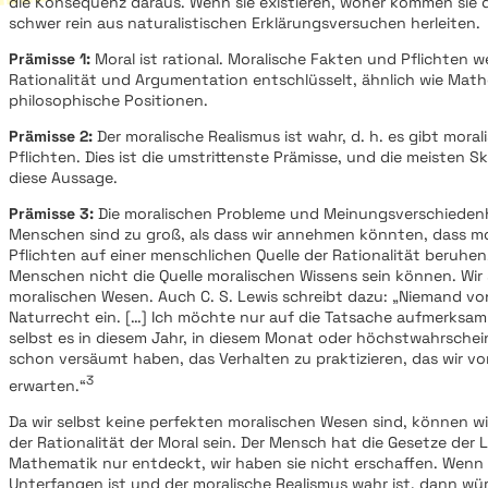
die Konsequenz daraus. Wenn sie existieren, woher kommen sie d
schwer rein aus naturalistischen Erklärungsversuchen herleiten.
Prämisse 1:
Moral ist rational. Moralische Fakten und Pflichten 
Rationalität und Argumentation entschlüsselt, ähnlich wie Mat
philosophische Positionen.
Prämisse 2:
Der moralische Realismus ist wahr, d. h. es gibt mora
Pflichten. Dies ist die umstrittenste Prämisse, und die meisten S
diese Aussage.
Prämisse 3:
Die moralischen Probleme und Meinungsverschieden
Menschen sind zu groß, als dass wir annehmen könnten, dass m
Pflichten auf einer menschlichen Quelle der Rationalität beruhen. 
Menschen nicht die Quelle moralischen Wissens sein können. Wir 
moralischen Wesen. Auch C. S. Lewis schreibt dazu: „Niemand vo
Naturrecht ein. […] Ich möchte nur auf die Tatsache aufmerksam
selbst es in diesem Jahr, in diesem Monat oder höchstwahrschei
schon versäumt haben, das Verhalten zu praktizieren, das wir v
3
erwarten.“
Da wir selbst keine perfekten moralischen Wesen sind, können wi
der Rationalität der Moral sein. Der Mensch hat die Gesetze der 
Mathematik nur entdeckt, wir haben sie nicht erschaffen. Wenn M
Unterfangen ist und der moralische Realismus wahr ist, dann wü