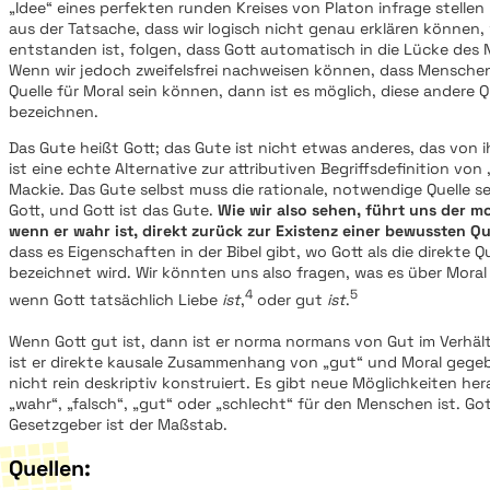
„Idee“ eines perfekten runden Kreises von Platon infrage stellen l
aus der Tatsache, dass wir logisch nicht genau erklären können,
entstanden ist, folgen, dass Gott automatisch in die Lücke des 
Wenn wir jedoch zweifelsfrei nachweisen können, dass Menschen 
Quelle für Moral sein können, dann ist es möglich, diese andere Qu
bezeichnen.
Das Gute heißt Gott; das Gute ist nicht etwas anderes, das von i
ist eine echte Alternative zur attributiven Begriffsdefinition von 
Mackie. Das Gute selbst muss die rationale, notwendige Quelle sei
Gott, und Gott ist das Gute.
Wie wir also sehen, führt uns der mo
wenn er wahr ist, direkt zurück zur Existenz einer bewussten Qu
dass es Eigenschaften in der Bibel gibt, wo Gott als die direkte Q
bezeichnet wird. Wir könnten uns also fragen, was es über Mora
4
5
wenn Gott tatsächlich Liebe
ist
,
oder gut
ist
.
Wenn Gott gut ist, dann ist er norma normans von Gut im Verhäl
ist er direkte kausale Zusammenhang von „gut“ und Moral gege
nicht rein deskriptiv konstruiert. Es gibt neue Möglichkeiten he
„wahr“, „falsch“, „gut“ oder „schlecht“ für den Menschen ist. Got
Gesetzgeber ist der Maßstab.
Quellen: