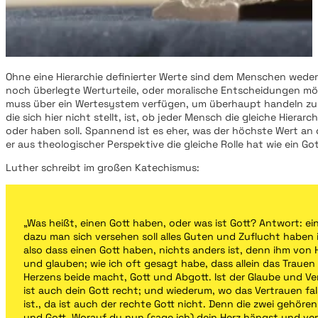
Ohne eine Hierarchie definierter Werte sind dem Menschen weder
noch überlegte Werturteile, oder moralische Entscheidungen mö
muss über ein Wertesystem verfügen, um überhaupt handeln zu 
die sich hier nicht stellt, ist, ob jeder Mensch die gleiche Hierar
oder haben soll. Spannend ist es eher, was der höchste Wert an d
er aus theologischer Perspektive die gleiche Rolle hat wie ein Got
Luther schreibt im großen Katechismus:
„Was heißt, einen Gott haben, oder was ist Gott? Antwort: ein
dazu man sich versehen soll alles Guten und Zuflucht haben i
also dass einen Gott haben, nichts anders ist, denn ihm von
und glauben; wie ich oft gesagt habe, dass allein das Traue
Herzens beide macht, Gott und Abgott. Ist der Glaube und Ve
ist auch dein Gott recht; und wiederum, wo das Vertrauen fa
ist., da ist auch der rechte Gott nicht. Denn die zwei gehöre
und Gott. Worauf du nun (sage ich) dein Herz hängst und verl