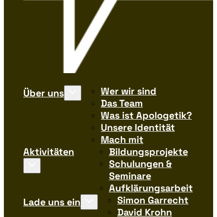
Wer wir sind
Über uns
Das Team
Was ist Apologetik?
Unsere Identität
Mach mit
Aktivitäten
Bildungsprojekte
Schulungen &
Seminare
Aufklärungsarbeit
Simon Garrecht
Lade uns ein
David Krohn