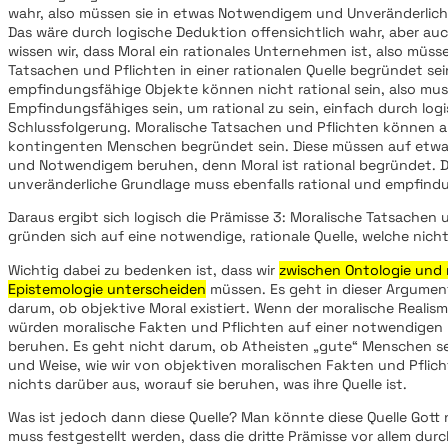
wahr, also müssen sie in etwas Notwendigem und Unveränderlic
Das wäre durch logische Deduktion offensichtlich wahr, aber auc
wissen wir, dass Moral ein rationales Unternehmen ist, also müss
Tatsachen und Pflichten in einer rationalen Quelle begründet sei
empfindungsfähige Objekte können nicht rational sein, also mu
Empfindungsfähiges sein, um rational zu sein, einfach durch log
Schlussfolgerung. Moralische Tatsachen und Pflichten können al
kontingenten Menschen begründet sein. Diese müssen auf etwa
und Notwendigem beruhen, denn Moral ist rational begründet. 
unveränderliche Grundlage muss ebenfalls rational und empfind
Daraus ergibt sich logisch die Prämisse 3: Moralische Tatsachen 
gründen sich auf eine notwendige, rationale Quelle, welche nicht
Wichtig dabei zu bedenken ist, dass wir
zwischen Ontologie und 
Epistemologie unterscheiden
müssen. Es geht in dieser Argument
darum, ob objektive Moral existiert. Wenn der moralische Realis
würden moralische Fakten und Pflichten auf einer notwendigen r
beruhen. Es geht nicht darum, ob Atheisten „gute“ Menschen se
und Weise, wie wir von objektiven moralischen Fakten und Pflich
nichts darüber aus, worauf sie beruhen, was ihre Quelle ist.
Was ist jedoch dann diese Quelle? Man könnte diese Quelle Got
muss festgestellt werden, dass die dritte Prämisse vor allem durc