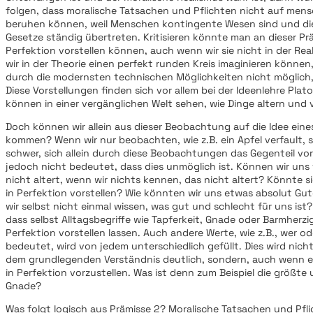
folgen, dass moralische Tatsachen und Pflichten nicht auf mensc
beruhen können, weil Menschen kontingente Wesen sind und di
Gesetze ständig übertreten. Kritisieren könnte man an dieser Prä
Perfektion vorstellen können, auch wenn wir sie nicht in der Real
wir in der Theorie einen perfekt runden Kreis imaginieren können, 
durch die modernsten technischen Möglichkeiten nicht möglich,
Diese Vorstellungen finden sich vor allem bei der Ideenlehre Plato
können in einer vergänglichen Welt sehen, wie Dinge altern und
Doch können wir allein aus dieser Beobachtung auf die Idee ein
kommen? Wenn wir nur beobachten, wie z.B. ein Apfel verfault, s
schwer, sich allein durch diese Beobachtungen das Gegenteil vor
jedoch nicht bedeutet, dass dies unmöglich ist. Können wir uns 
nicht altert, wenn wir nichts kennen, das nicht altert? Könnte 
in Perfektion vorstellen? Wie könnten wir uns etwas absolut Gut
wir selbst nicht einmal wissen, was gut und schlecht für uns ist? 
dass selbst Alltagsbegriffe wie Tapferkeit, Gnade oder Barmherzig
Perfektion vorstellen lassen. Auch andere Werte, wie z.B., wer od
bedeutet, wird von jedem unterschiedlich gefüllt. Dies wird nicht
dem grundlegenden Verständnis deutlich, sondern, auch wenn e
in Perfektion vorzustellen. Was ist denn zum Beispiel die größt
Gnade?
Was folgt logisch aus Prämisse 2? Moralische Tatsachen und Pfli