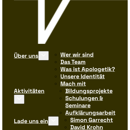
Wer wir sind
Über uns
Das Team
Was ist Apologetik?
Unsere Identität
Mach mit
Aktivitäten
Bildungsprojekte
Schulungen &
Seminare
Aufklärungsarbeit
Simon Garrecht
Lade uns ein
David Krohn