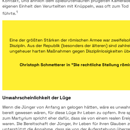
Kontakt, und ähnlich dem Spießrutenlaufen prügelten Kamerade
eigenen Einheit den Verurteilten mit Knüppeln, was oft zum Tod
1
führte.
Eine der größten Stärken der römischen Armee war zweifelso
Disziplin. Aus der Republik (besonders der älteren) sind zahlre
ungeheuer harten Maßnahmen gegen Disziplinlosigkeiten über
Christoph Schmetterer in “Die rechtliche Stellung röm
Unwahrscheinlichkeit der Lüge
Wenn die Jünger von Anfang an gelogen hätten, wäre es unwahrs
bereit gewesen wären, für diese Lüge ihr Leben zu opfern. Ihre s
zum Martyrium spricht eher dafür, dass sie von einem realen Ere
waren. Die Bereitschaft der Jünger, ihr Leben für ihren Glauben 
unterstützt die Annahme, dass sie von der Auferstehung überz