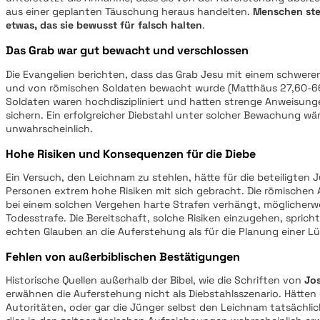
aus einer geplanten Täuschung heraus handelten.
Menschen ste
etwas, das sie bewusst für falsch halten
.
Das Grab war gut bewacht und verschlossen
Die Evangelien berichten, dass das Grab Jesu mit einem schwere
und von römischen Soldaten bewacht wurde (Matthäus 27,60-66
Soldaten waren hochdiszipliniert und hatten strenge Anweisung
sichern. Ein erfolgreicher Diebstahl unter solcher Bewachung wä
unwahrscheinlich.
Hohe Risiken und Konsequenzen für die Diebe
Ein Versuch, den Leichnam zu stehlen, hätte für die beteiligten
Personen extrem hohe Risiken mit sich gebracht. Die römischen 
bei einem solchen Vergehen harte Strafen verhängt, möglicherwei
Todesstrafe. Die Bereitschaft, solche Risiken einzugehen, spricht
echten Glauben an die Auferstehung als für die Planung einer L
Fehlen von außerbiblischen Bestätigungen
Historische Quellen außerhalb der Bibel, wie die Schriften von
Jo
erwähnen die Auferstehung nicht als Diebstahlsszenario. Hätten 
Autoritäten, oder gar die Jünger selbst den Leichnam tatsächli