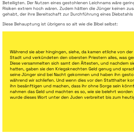
Beteiligten. Der Nutzen eines gestohlenen Leichnams wäre gerin
Risiken extrem hoch wären. Zudem hätten die Jünger keinen zus
gehabt, der ihre Bereitschaft zur Durchführung eines Diebstahls
Diese Behauptung ist übrigens so alt wie die Bibel selbst:
Während sie aber hingingen, siehe, da kamen etliche von der
Stadt und verkündeten den obersten Priestern alles, was ge
Diese versammelten sich samt den Ältesten, und nachdem si
hatten, gaben sie den Kriegsknechten Geld genug und sprac
seine Jünger sind bei Nacht gekommen und haben ihn gesto
während wir schliefen. Und wenn dies vor den Statthalter ko
ihn besänftigen und machen, dass ihr ohne Sorge sein könnt
nahmen das Geld und machten es so, wie sie belehrt worden
wurde dieses Wort unter den Juden verbreitet bis zum heuti