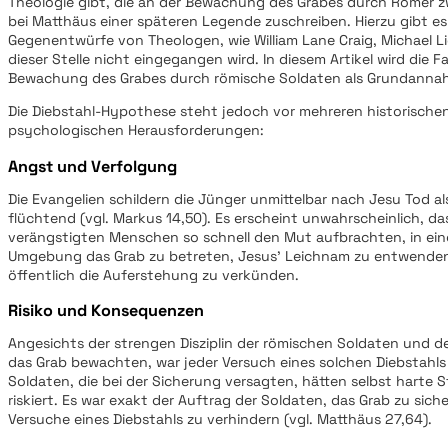
Theologie gibt, die an der Bewachung des Grabes durch Römer zw
bei Matthäus einer späteren Legende zuschreiben. Hierzu gibt es
Gegenentwürfe von Theologen, wie William Lane Craig, Michael Li
dieser Stelle nicht eingegangen wird. In diesem Artikel wird die Fa
Bewachung des Grabes durch römische Soldaten als Grundanna
Die Diebstahl-Hypothese steht jedoch vor mehreren historische
psychologischen Herausforderungen:
Angst und Verfolgung
Die Evangelien schildern die Jünger unmittelbar nach Jesu Tod a
flüchtend (vgl. Markus 14,50). Es erscheint unwahrscheinlich, da
verängstigten Menschen so schnell den Mut aufbrachten, in ei
Umgebung das Grab zu betreten, Jesus’ Leichnam zu entwende
öffentlich die Auferstehung zu verkünden.
Risiko und Konsequenzen
Angesichts der strengen Disziplin der römischen Soldaten und d
das Grab bewachten, war jeder Versuch eines solchen Diebstahls
Soldaten, die bei der Sicherung versagten, hätten selbst harte 
riskiert. Es war exakt der Auftrag der Soldaten, das Grab zu sich
Versuche eines Diebstahls zu verhindern (vgl. Matthäus 27,64).