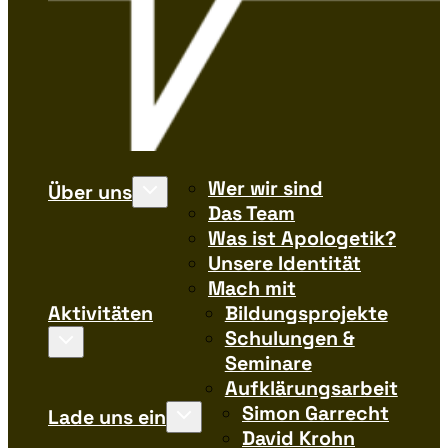
Wer wir sind
Über uns
Das Team
Was ist Apologetik?
Unsere Identität
Mach mit
Aktivitäten
Bildungsprojekte
Schulungen &
Seminare
Aufklärungsarbeit
Simon Garrecht
Lade uns ein
David Krohn