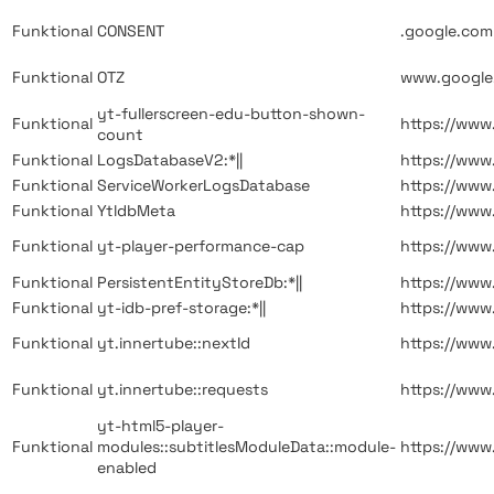
Funktional
CONSENT
.google.com
Funktional
OTZ
www.google
yt-fullerscreen-edu-button-shown-
Funktional
https://ww
count
Funktional
LogsDatabaseV2:*||
https://ww
Funktional
ServiceWorkerLogsDatabase
https://ww
Funktional
YtldbMeta
https://ww
Funktional
yt-player-performance-cap
https://ww
Funktional
PersistentEntityStoreDb:*||
https://ww
Funktional
yt-idb-pref-storage:*||
https://ww
Funktional
yt.innertube::nextId
https://ww
Funktional
yt.innertube::requests
https://ww
yt-html5-player-
Funktional
modules::subtitlesModuleData::module-
https://ww
enabled