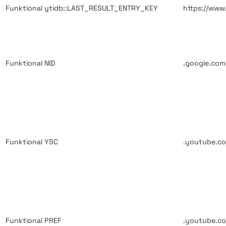
Funktional
ytidb::LAST_RESULT_ENTRY_KEY
https://ww
Funktional
NID
.google.com
Funktional
YSC
.youtube.c
Funktional
PREF
.youtube.c