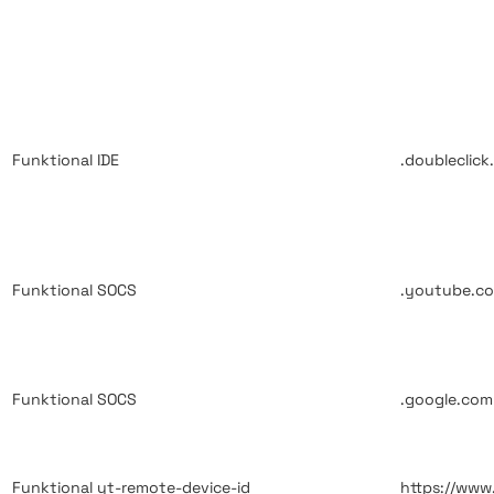
Funktional
IDE
.doubleclick
Funktional
SOCS
.youtube.c
Funktional
SOCS
.google.com
Funktional
yt-remote-device-id
https://ww