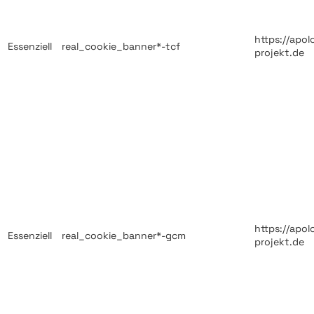
https://apol
Essenziell
real_cookie_banner*-tcf
projekt.de
https://apol
Essenziell
real_cookie_banner*-gcm
projekt.de