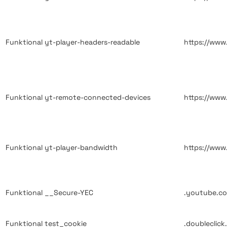
Funktional
yt-player-headers-readable
https://ww
Funktional
yt-remote-connected-devices
https://ww
Funktional
yt-player-bandwidth
https://ww
Funktional
__Secure-YEC
.youtube.c
Funktional
test_cookie
.doubleclick