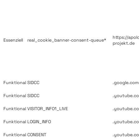
https://apol
Essenziell
real_cookie_banner-consent-queue*
projekt.de
Funktional
SIDCC
.google.com
Funktional
SIDCC
.youtube.c
Funktional
VISITOR_INFO1_LIVE
.youtube.c
Funktional
LOGIN_INFO
.youtube.c
Funktional
CONSENT
.youtube.c