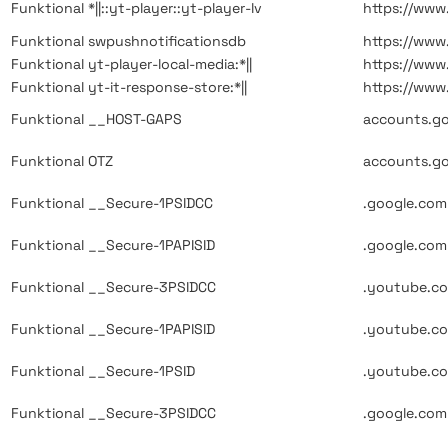
Funktional
*||::yt-player::yt-player-lv
https://ww
Funktional
swpushnotificationsdb
https://ww
Funktional
yt-player-local-media:*||
https://ww
Funktional
yt-it-response-store:*||
https://ww
Funktional
__HOST-GAPS
accounts.g
Funktional
OTZ
accounts.g
Funktional
__Secure-1PSIDCC
.google.com
Funktional
__Secure-1PAPISID
.google.com
Funktional
__Secure-3PSIDCC
.youtube.c
Funktional
__Secure-1PAPISID
.youtube.c
Funktional
__Secure-1PSID
.youtube.c
Funktional
__Secure-3PSIDCC
.google.com