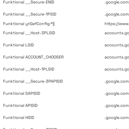
Funktional
__Secure-ENID
.google.com
Funktional
__Secure-1PSID
.google.com
Funktional
ytGefConfig:*||
https://ww
Funktional
__Host-3PLSID
accounts.g
Funktional
LSID
accounts.g
Funktional
ACCOUNT_CHOOSER
accounts.g
Funktional
__Host-1PLSID
accounts.g
Funktional
__Secure-3PAPISID
.google.com
Funktional
SAPISID
.google.com
Funktional
APISID
.google.com
Funktional
HSID
.google.com