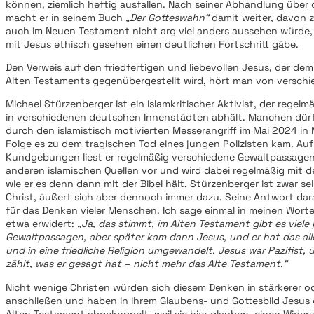
können, ziemlich heftig ausfallen. Nach seiner Abhandlung über
macht er in seinem Buch
„Der Gotteswahn“
damit weiter, davon z
auch im Neuen Testament nicht arg viel anders aussehen würde
mit Jesus ethisch gesehen einen deutlichen Fortschritt gäbe.
Den Verweis auf den friedfertigen und liebevollen Jesus, der de
Alten Testaments gegenübergestellt wird, hört man von verschie
Michael Stürzenberger ist ein islamkritischer Aktivist, der reg
in verschiedenen deutschen Innenstädten abhält. Manchen dürf
durch den islamistisch motivierten Messerangriff im Mai 2024 in
Folge es zu dem tragischen Tod eines jungen Polizisten kam. Auf
Kundgebungen liest er regelmäßig verschiedene Gewaltpassage
anderen islamischen Quellen vor und wird dabei regelmäßig mit d
wie er es denn dann mit der Bibel hält. Stürzenberger ist zwar se
Christ, äußert sich aber dennoch immer dazu. Seine Antwort dara
für das Denken vieler Menschen. Ich sage einmal in meinen Worte
etwa erwidert:
„Ja, das stimmt, im Alten Testament gibt es viele
Gewaltpassagen, aber später kam dann Jesus, und er hat das al
und in eine friedliche Religion umgewandelt. Jesus war Pazifist, 
zählt, was er gesagt hat – nicht mehr das Alte Testament.“
Nicht wenige Christen würden sich diesem Denken in stärkerer 
anschließen und haben in ihrem Glaubens- und Gottesbild Jesus
Alten Testament abgekoppelt, weil sie hier glauben, einen Wider