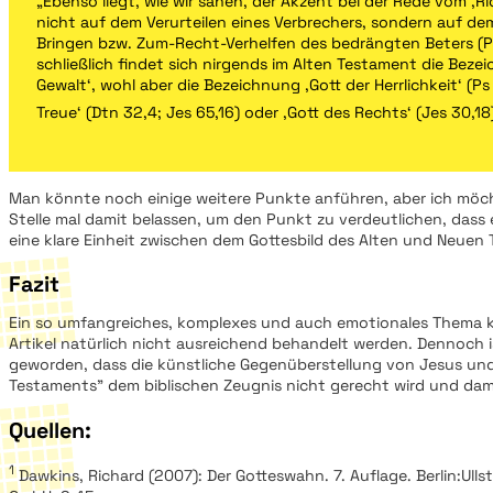
„Ebenso liegt, wie wir sahen, der Akzent bei der Rede vom ‚Ri
nicht auf dem Verurteilen eines Verbrechers, sondern auf d
Bringen bzw. Zum-Recht-Verhelfen des bedrängten Beters (Ps 
schließlich findet sich nirgends im Alten Testament die Beze
Gewalt‘, wohl aber die Bezeichnung ‚Gott der Herrlichkeit‘ (Ps 
Treue‘ (Dtn 32,4; Jes 65,16) oder ‚Gott des Rechts‘ (Jes 30,18)
Man könnte noch einige weitere Punkte anführen, aber ich möch
Stelle mal damit belassen, um den Punkt zu verdeutlichen, dass
eine klare Einheit zwischen dem Gottesbild des Alten und Neuen
Fazit
Ein so umfangreiches, komplexes und auch emotionales Thema k
Artikel natürlich nicht ausreichend behandelt werden. Dennoch is
geworden, dass die künstliche Gegenüberstellung von Jesus und
Testaments” dem biblischen Zeugnis nicht gerecht wird und dami
Quellen:
1
Dawkins, Richard (2007): Der Gotteswahn. 7. Auflage. Berlin:Ulls