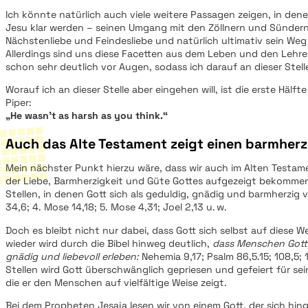
Ich könnte natürlich auch viele weitere Passagen zeigen, in den
Jesu klar werden – seinen Umgang mit den Zöllnern und Sündern
Nächstenliebe und Feindesliebe und natürlich ultimativ sein Weg
Allerdings sind uns diese Facetten aus dem Leben und den Lehr
schon sehr deutlich vor Augen, sodass ich darauf an dieser Stelle
Worauf ich an dieser Stelle aber eingehen will, ist die erste Hälf
Piper:
„He wasn’t as harsh as you think.“
Auch das Alte Testament zeigt einen barmherz
Mein nächster Punkt hierzu wäre, dass wir auch im Alten Testame
der Liebe, Barmherzigkeit und Güte Gottes aufgezeigt bekommen. 
Stellen, in denen Gott sich als geduldig, gnädig und barmherzig v
34,6; 4. Mose 14,18; 5. Mose 4,31; Joel 2,13 u. w.
Doch es bleibt nicht nur dabei, dass Gott sich selbst auf diese We
wieder wird durch die Bibel hinweg deutlich,
dass Menschen Gott 
gnädig und liebevoll erleben:
Nehemia 9,17; Psalm 86,5.15; 108,5; 1
Stellen wird Gott überschwänglich gepriesen und gefeiert für se
die er den Menschen auf vielfältige Weise zeigt.
Bei dem Propheten Jesaja lesen wir von einem Gott, der sich hi