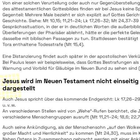
Von einer solchen Verurteilung oder auch nur Gegenüberstellung
des alttestamentlichen Gottesbildes finden wir bei Jesus keine S
Gegenteil: Mehrere Male bezieht er sich explizit auf Gottes Geri
Geschichte. Siehe: Mt 10,15; 11,21–24; Lk 17,26–32; Mt 24,37–39 u
Gesprächssituation, in der er in deutlichen Worten die außerbibl
Überlieferungen der Pharisäer ablehnt, hätte er die perfekte Gel
dasselbe mit biblischen Passagen zu tun. Stattdessen bestätigt e
Tora enthaltene Todesstrafe (Mt 15,4).
Eine Distanzierung findet auch später in der apostolischen Verk
Bei Paulus lesen wir beispielsweise, dass Gottes Bestrafungen al
Warnung und Vorbild für Gläubige im Neuen Bund zu sehen sind (1
Jesus wird im Neuen Testament nicht einseitig 
dargestellt
Auch Jesus spricht über das kommende Endgericht: Lk 17,26–29;
u. v. w.
An verschiedenen Stellen wird von „Wehe“-Rufen berichtet, die 
verschiedene Menschengruppen ausruft (Mt 11,21–24; 18,6; 22,7
Auch seine Ankündigung, als der Menschensohn „auf den Wolke
großer Macht und Herrlichkeit“ zu kommen (Mt 24,30), muss im 
Nahen Ostens in Zusammenhang gebracht werden mit einer Ank