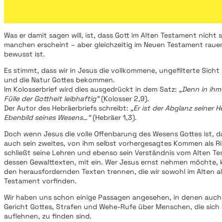
Was er damit sagen will, ist, dass Gott im Alten Testament nicht so
manchen erscheint – aber gleichzeitig im Neuen Testament rauer, 
bewusst ist.
Es stimmt, dass wir in Jesus die vollkommene, ungefilterte Sicht
und die Natur Gottes bekommen.
Im Kolosserbrief wird dies ausgedrückt in dem Satz:
„Denn in ihm
Fülle der Gottheit leibhaftig“
(Kolosser 2,9).
Der Autor des Hebräerbriefs schreibt:
„Er ist der Abglanz seiner H
Ebenbild seines Wesens…“
(Hebräer 1,3).
Doch wenn Jesus die volle Offenbarung des Wesens Gottes ist, d
auch sein zweites, von ihm selbst vorhergesagtes Kommen als Ric
schließt seine Lehren und ebenso sein Verständnis vom Alten Te
dessen Gewalttexten, mit ein. Wer Jesus ernst nehmen möchte, 
den herausfordernden Texten trennen, die wir sowohl im Alten a
Testament vorfinden.
Wir haben uns schon einige Passagen angesehen, in denen auc
Gericht Gottes, Strafen und Wehe-Rufe über Menschen, die sich
auflehnen, zu finden sind.