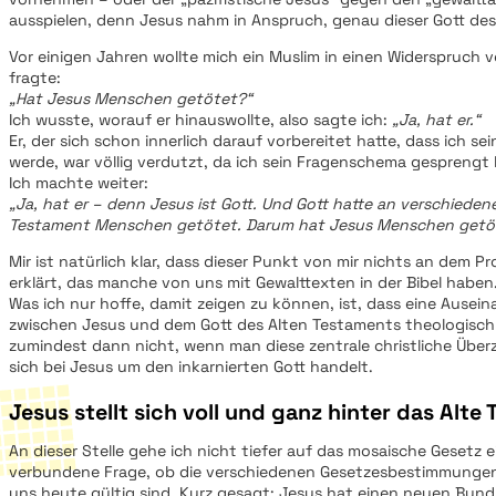
ausspielen, denn Jesus nahm in Anspruch, genau dieser Gott des 
Vor einigen Jahren wollte mich ein Muslim in einen Widerspruch ve
fragte:
„Hat Jesus Menschen getötet?“
Ich wusste, worauf er hinauswollte, also sagte ich:
„Ja, hat er.“
Er, der sich schon innerlich darauf vorbereitet hatte, dass ich se
werde, war völlig verdutzt, da ich sein Fragenschema gesprengt 
Ich machte weiter:
„Ja, hat er – denn Jesus ist Gott. Und Gott hatte an verschieden
Testament Menschen getötet. Darum hat Jesus Menschen getö
Mir ist natürlich klar, dass dieser Punkt von mir nichts an dem P
erklärt, das manche von uns mit Gewalttexten in der Bibel haben
Was ich nur hoffe, damit zeigen zu können, ist, dass eine Ausei
zwischen Jesus und dem Gott des Alten Testaments theologisch
zumindest dann nicht, wenn man diese zentrale christliche Überz
sich bei Jesus um den inkarnierten Gott handelt.
Jesus stellt sich voll und ganz hinter das Alte
An dieser Stelle gehe ich nicht tiefer auf das mosaische Gesetz 
verbundene Frage, ob die verschiedenen Gesetzesbestimmungen 
uns heute gültig sind. Kurz gesagt: Jesus hat einen neuen Bun