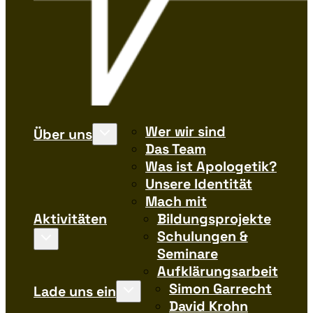
Wer wir sind
Über uns
Das Team
Was ist Apologetik?
Unsere Identität
Mach mit
Aktivitäten
Bildungsprojekte
Schulungen &
Seminare
Aufklärungsarbeit
Simon Garrecht
Lade uns ein
David Krohn