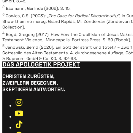
GmbH. S.45.
2
Baumann, Gerlinde (2006): S. 15.
3
Cowles, C.S. (2003):
„The Case for Radical Discontinuity“,
in Gun
Show them no mercy. Grand Rapids, MI: Zondervan (Zondervan 
Collection).
4
Boyd, Gregory (2017): How How the Crucifixion of Jesus Makes
Testament Violence. Minneapolis: Fortress Press. S. 69 (Ebook).
5
Janowski, Bernd (2020). Ein Gott der straft und tötet? – Zwöl
Gottesbild des Alten Testaments. 4. durchgesehene Auflage. Gö
& Ruprecht GmbH & Co. KG. S. 92-93.
DAS APOLOGETIK PROJEKT
CHRISTEN ZURÜSTEN,
ZWEIFLERN BEGEGNEN,
SKEPTIKERN ANTWORTEN.