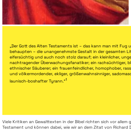
„Der Gott des Alten Testaments ist – das kann man mit Fug 
behaupten – die unangenehmste Gestalt in der gesamten Lite
eifersüchtig und auch noch stolz darauf; ein kleinlicher, ung
nachtragender Überwachungsfanatiker; ein rachsüchtiger, bl
ethnischer Säuberer; ein frauenfeindlicher, homophober, rassi
und völkermordender, ekliger, größenwahnsinniger, sadomaso
1
launisch-boshafter Tyrann.“
Viele Kritiken an Gewalttexten in der Bibel richten sich vor allem
Testament und können dabei, wie wir an dem Zitat von Richard