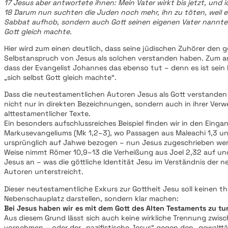
17 Jesus aber antwortete ihnen: Mein Vater wirkt bis jetzt, und i
18 Darum nun suchten die Juden noch mehr, ihn zu töten, weil er
Sabbat aufhob, sondern auch Gott seinen eigenen Vater nannte 
Gott gleich machte.
Hier wird zum einen deutlich, dass seine jüdischen Zuhörer den g
Selbstanspruch von Jesus als solchen verstanden haben. Zum an
dass der Evangelist Johannes das ebenso tut – denn es ist sein
„sich selbst Gott gleich machte“.
Dass die neutestamentlichen Autoren Jesus als Gott verstanden 
nicht nur in direkten Bezeichnungen, sondern auch in ihrer Ve
alttestamentlicher Texte.
Ein besonders aufschlussreiches Beispiel finden wir in den Eing
Markusevangeliums (Mk 1,2–3), wo Passagen aus Maleachi 1,3 un
ursprünglich auf Jahwe bezogen – nun Jesus zugeschrieben werd
Weise nimmt Römer 10,9–13 die Verheißung aus Joel 2,32 auf un
Jesus an – was die göttliche Identität Jesu im Verständnis der 
Autoren unterstreicht.
Dieser neutestamentliche Exkurs zur Gottheit Jesu soll keinen
Nebenschauplatz darstellen, sondern klar machen:
Bei Jesus haben wir es mit dem Gott des Alten Testaments zu tu
Aus diesem Grund lässt sich auch keine wirkliche Trennung zwis
vornehmen – oder der „pazifistische Jesus“ gegen den „gewalttä