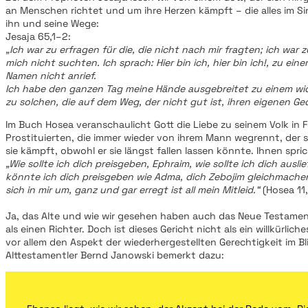
an Menschen richtet und um ihre Herzen kämpft – die alles im Si
ihn und seine Wege:
Jesaja 65,1–2:
„Ich war zu erfragen für die, die nicht nach mir fragten; ich war z
mich nicht suchten. Ich sprach: Hier bin ich, hier bin ich!, zu ein
Namen nicht anrief.
Ich habe den ganzen Tag meine Hände ausgebreitet zu einem wid
zu solchen, die auf dem Weg, der nicht gut ist, ihren eigenen G
Im Buch Hosea veranschaulicht Gott die Liebe zu seinem Volk in 
Prostituierten, die immer wieder von ihrem Mann wegrennt, der 
sie kämpft, obwohl er sie längst fallen lassen könnte. Ihnen spric
„Wie sollte ich dich preisgeben, Ephraim, wie sollte ich dich auslief
könnte ich dich preisgeben wie Adma, dich Zebojim gleichmache
sich in mir um, ganz und gar erregt ist all mein Mitleid.“
(Hosea 11,
Ja, das Alte und wie wir gesehen haben auch das Neue Testamen
als einen Richter. Doch ist dieses Gericht nicht als ein willkürli
vor allem den Aspekt der wiederhergestellten Gerechtigkeit im Bli
Alttestamentler Bernd Janowski bemerkt dazu: