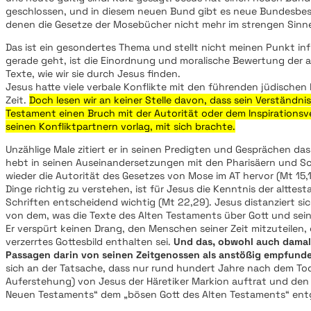
geschlossen, und in diesem neuen Bund gibt es neue Bundesbe
denen die Gesetze der Mosebücher nicht mehr im strengen Sinn
Das ist ein gesondertes Thema und stellt nicht meinen Punkt in
gerade geht, ist die Einordnung und moralische Bewertung der a
Texte, wie wir sie durch Jesus finden.
Jesus hatte viele verbale Konflikte mit den führenden jüdischen 
Zeit.
Doch lesen wir an keiner Stelle davon, dass sein Verständni
Testament einen Bruch mit der Autorität oder dem Inspirationsve
seinen Konfliktpartnern vorlag, mit sich brachte.
Unzählige Male zitiert er in seinen Predigten und Gesprächen da
hebt in seinen Auseinandersetzungen mit den Pharisäern und Sc
wieder die Autorität des Gesetzes von Mose im AT hervor (Mt 15,1
Dinge richtig zu verstehen, ist für Jesus die Kenntnis der alttes
Schriften entscheidend wichtig (Mt 22,29). Jesus distanziert sic
von dem, was die Texte des Alten Testaments über Gott und sei
Er verspürt keinen Drang, den Menschen seiner Zeit mitzuteilen, 
verzerrtes Gottesbild enthalten sei.
Und das, obwohl auch damal
Passagen darin von seinen Zeitgenossen als anstößig empfund
sich an der Tatsache, dass nur rund hundert Jahre nach dem To
Auferstehung) von Jesus der Häretiker Markion auftrat und den
Neuen Testaments“ dem „bösen Gott des Alten Testaments“ entg