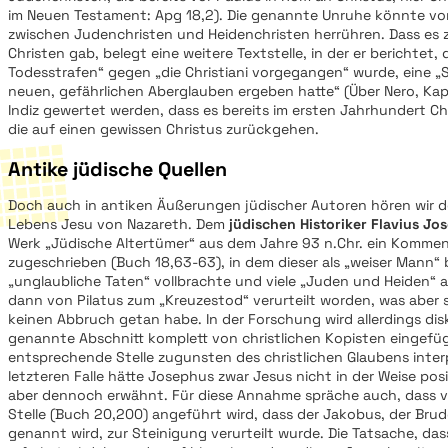
im Neuen Testament: Apg 18,2). Die genannte Unruhe könnte von
zwischen Judenchristen und Heidenchristen herrühren. Dass es zu
Christen gab, belegt eine weitere Textstelle, in der er berichtet, 
Todesstrafen“ gegen „die Christiani vorgegangen“ wurde, eine „S
neuen, gefährlichen Aberglauben ergeben hatte“ (Über Nero, Kap. 
Indiz gewertet werden, dass es bereits im ersten Jahrhundert C
die auf einen gewissen Christus zurückgehen.
Antike jüdische Quellen
Doch auch in antiken Äußerungen jüdischer Autoren hören wir 
Lebens Jesu von Nazareth. Dem
jüdischen Historiker Flavius Jo
Werk „Jüdische Altertümer“ aus dem Jahre 93 n.Chr. ein Kommen
zugeschrieben (Buch 18,63-63), in dem dieser als „weiser Mann“ 
„unglaubliche Taten“ vollbrachte und viele „Juden und Heiden“ an
dann von Pilatus zum „Kreuzestod“ verurteilt worden, was aber
keinen Abbruch getan habe. In der Forschung wird allerdings disk
genannte Abschnitt komplett von christlichen Kopisten eingefü
entsprechende Stelle zugunsten des christlichen Glaubens interp
letzteren Falle hätte Josephus zwar Jesus nicht in der Weise posit
aber dennoch erwähnt. Für diese Annahme spräche auch, dass v
Stelle (Buch 20,200) angeführt wird, dass der Jakobus, der Brud
genannt wird, zur Steinigung verurteilt wurde. Die Tatsache, das