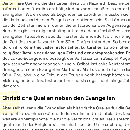
Die primäre Quellen, die das Leben Jesu von Nazareth beschreib
Informationen über ihn enthält, sind bekanntermaßen in erster Li
Evangelien. Wären diese als Legenden einzuordnen, müssten sie d
die darin beschriebenen Ereignisse zu datieren sein. Sie können
aus der Zeit stammen, in denen die entsprechenden Augenzeug
Nun aber gibt es einige Anhaltspunkte, die darauf schließen lass
Evangelien tatsächlich aus dem ersten Jahrhundert, als nur ein
der Zeit Jesu von Nazareth (um 30 n. Chr.) entstanden. So best
durch ihre
Kenntnis vieler historischer, kultureller, sprachliche
religiöser Details der damaligen Zeit und der entsprechenden 
des Lukas-Evangeliums bezeugt der Verfasser zum Beispiel, Au
gewissenhaft nachgegangen zu sein. Selbst kritische Neutestame
drei synoptischen Evangelien Matthäus, Markus und Lukas in die
90 n. Chr., also in eine Zeit, in der Zeugen noch befragt hätten
Meinung anderer Neutestamentler sind sie sogar noch einige Ja
datieren.
Christliche Quellen neben den Evangelien
Aber selbst wenn die Evangelien als historische Quellen für die G
komplett abzulehnen wären, finden wir im und im Umfeld des N
weitere Anhaltspunkte, die für die Geschichtlichkeit Jesu sprech
geht man in der Religionswissenschaft bei der Untersuchung der