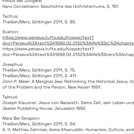
Plinius der Jüngere:
Hans Conzelmann: Geschichte des Urchristentums, S. 151.
Tacitus:
Theißen/Merz, Göttingen 2011, S. 89.
Sueton:
https://www.perseus.tufts.edu/hopper/text?
doc=Perseus%3Atext%3A1999.02.0132%3Alife%3Dcl.%3Achapt
https://www.perseus.tufts.edu/hopper/text?
doc=Perseus%3Atext%3A1999.02.0132%3Alife%3Dnero%3Achap
Josephus:
Theißen/Merz, Göttingen 2011, S. 75.
Theißen/Merz, Göttingen 2011, S. 411.
John P. Meier: A Marginal Jew: Rethinking the Historical Jesus, 
of the Problem and the Person, New Haven 1991.
Talmud:
Joseph Klausner: Jesus von Nazareth. Seine Zeit, sein Leben und
Jewish Publishing House, Jerusalem 1952
Mara Bar Serapion:
Theißen/Merz, Göttingen 2011, S. 84.
A. H. Mathias Zahniser, Asma Afsaruddin: Humanism, Culture, an