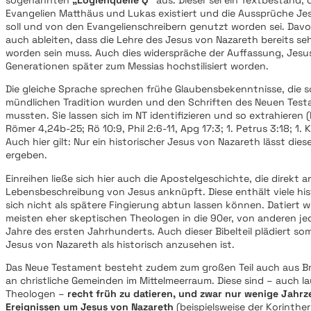
sogenannten
„Logienquelle Q“
aus. Dieser sei ein Textbestand, 
Evangelien Matthäus und Lukas existiert und die Aussprüche J
soll und von den Evangelienschreibern genutzt worden sei. Davon
auch ableiten, dass die Lehre des Jesus von Nazareth bereits s
worden sein muss. Auch dies widerspräche der Auffassung, Jesus
Generationen später zum Messias hochstilisiert worden.
Die gleiche Sprache sprechen frühe Glaubensbekenntnisse, die s
mündlichen Tradition wurden und den Schriften des Neuen Tes
mussten. Sie lassen sich im NT identifizieren und so extrahieren 
Römer 4,24b-25; Rö 10:9, Phil 2:6-11, Apg 17:3; 1. Petrus 3:18; 1. K
Auch hier gilt: Nur ein historischer Jesus von Nazareth lässt die
ergeben.
Einreihen ließe sich hier auch die Apostelgeschichte, die direkt a
Lebensbeschreibung von Jesus anknüpft. Diese enthält viele hist
sich nicht als spätere Fingierung abtun lassen können. Datiert 
meisten eher skeptischen Theologen in die 90er, von anderen je
Jahre des ersten Jahrhunderts. Auch dieser Bibelteil plädiert som
Jesus von Nazareth als historisch anzusehen ist.
Das Neue Testament besteht zudem zum großen Teil auch aus Br
an christliche Gemeinden im Mittelmeerraum. Diese sind – auch la
Theologen –
recht früh zu datieren, und zwar nur wenige Jahr
Ereignissen um Jesus von Nazareth
(beispielsweise der Korinther