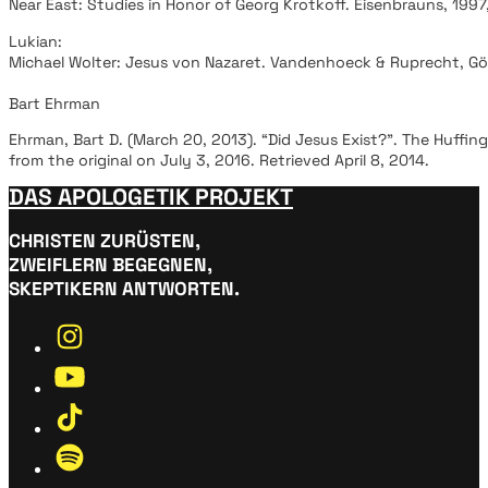
Near East: Studies in Honor of Georg Krotkoff. Eisenbrauns, 1997
Lukian:
Michael Wolter: Jesus von Nazaret. Vandenhoeck & Ruprecht, Gö
Bart Ehrman
Ehrman, Bart D. (March 20, 2013). “Did Jesus Exist?”. The Huffin
from the original on July 3, 2016. Retrieved April 8, 2014.
DAS APOLOGETIK PROJEKT
CHRISTEN ZURÜSTEN,
ZWEIFLERN BEGEGNEN,
SKEPTIKERN ANTWORTEN.