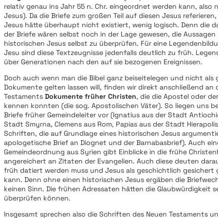
relativ genau ins Jahr 55 n. Chr. eingeordnet werden kann, also
Jesus). Da die Briefe zum großen Teil auf diesen Jesus referiere
Jesus hätte überhaupt nicht existiert, wenig logisch. Denn die
der Briefe wären selbst noch in der Lage gewesen, die Aussagen
historischen Jesus selbst zu überprüfen. Für eine Legendenbild
Jesu sind diese Textzeugnisse jedenfalls deutlich zu früh. Legen
über Generationen nach den auf sie bezogenen Ereignissen.
Doch auch wenn man die Bibel ganz beiseitelegen und nicht als 
Dokumente gelten lassen will, finden wir direkt anschließend an 
Testaments
Dokumente früher Christen
, die die Apostel oder d
kennen konnten (die sog. Apostolischen Väter). So liegen uns bei
Briefe früher Gemeindeleiter vor (Ignatius aus der Stadt Antioch
Stadt Smyrna, Clemens aus Rom, Papias aus der Stadt Hierapolis)
Schriften, die auf Grundlage eines historischen Jesus argumenti
apologetische Brief an Diognet und der Barnabasbrief). Auch ein
Gemeindeordnung aus Syrien gibt Einblicke in die frühe Christenh
angereichert an Zitaten der Evangelien. Auch diese deuten darau
früh datiert werden muss und Jesus als geschichtlich gesicher
kann. Denn ohne einen historischen Jesus ergäben die Briefwec
keinen Sinn. Die frühen Adressaten hätten die Glaubwürdigkeit s
überprüfen können.
Insgesamt sprechen also die Schriften des Neuen Testaments und