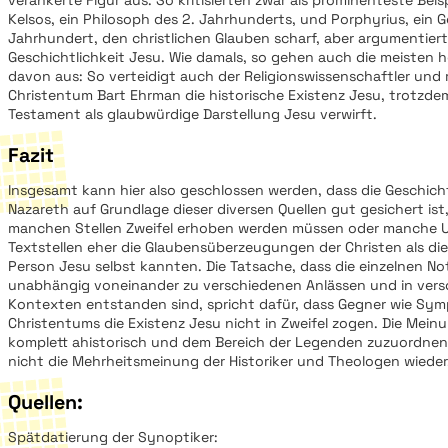
verankerte Figur aus. So kritisierten zwar als prominenteste Beis
Kelsos, ein Philosoph des 2. Jahrhunderts, und Porphyrius, ein G
Jahrhundert, den christlichen Glauben scharf, aber argumentier
Geschichtlichkeit Jesu. Wie damals, so gehen auch die meisten h
davon aus: So verteidigt auch der Religionswissenschaftler und r
Christentum Bart Ehrman die historische Existenz Jesu, trotzde
Testament als glaubwürdige Darstellung Jesu verwirft.
Fazit
Insgesamt kann hier also geschlossen werden, dass die Geschich
Nazareth auf Grundlage dieser diversen Quellen gut gesichert is
manchen Stellen Zweifel erhoben werden müssen oder manche U
Textstellen eher die Glaubensüberzeugungen der Christen als die
Person Jesu selbst kannten. Die Tatsache, dass die einzelnen No
unabhängig voneinander zu verschiedenen Anlässen und in ver
Kontexten entstanden sind, spricht dafür, dass Gegner wie Sy
Christentums die Existenz Jesu nicht in Zweifel zogen. Die Meinu
komplett ahistorisch und dem Bereich der Legenden zuzuordnen, 
nicht die Mehrheitsmeinung der Historiker und Theologen wieder
Quellen:
Spätdatierung der Synoptiker: