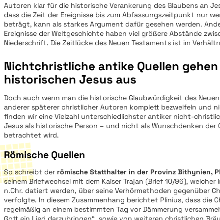
Autoren klar für die historische Verankerung des Glaubens an Je
dass die Zeit der Ereignisse bis zum Abfassungszeitpunkt nur w
beträgt, kann als starkes Argument dafür gesehen werden. Ande
Ereignisse der Weltgeschichte haben viel größere Abstände zwis
Niederschrift. Die Zeitlücke des Neuen Testaments ist im Verhältni
Nichtchristliche antike Quellen gehe
historischen Jesus aus
Doch auch wenn man die historische Glaubwürdigkeit des Neue
anderer späterer christlicher Autoren komplett bezweifeln und nic
finden wir eine Vielzahl unterschiedlichster antiker nicht-christli
Jesus als historische Person – und nicht als Wunschdenken der 
betrachtet wird.
Römische Quellen
So schreibt der
römische Statthalter in der Provinz Bithynien, P
seinem Briefwechsel mit dem Kaiser Trajan (Brief 10/96), welcher i
n.Chr. datiert werden, über seine Verhörmethoden gegenüber Chr
verfolgte. In diesem Zusammenhang berichtet Plinius, dass die Ch
regelmäßig an einem bestimmten Tag vor Dämmerung versammelt
Gott ein Lied darzubringen“, sowie von weiteren christlichen Bräu