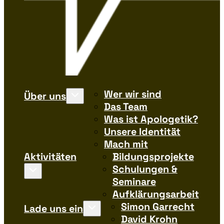
Wer wir sind
Über uns
Das Team
Was ist Apologetik?
Unsere Identität
Mach mit
Aktivitäten
Bildungsprojekte
Schulungen &
Seminare
Aufklärungsarbeit
Simon Garrecht
Lade uns ein
David Krohn