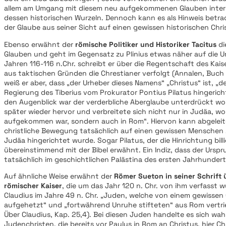
allem am Umgang mit diesem neu aufgekommenen Glauben intere
dessen historischen Wurzeln. Dennoch kann es als Hinweis betr
der Glaube aus seiner Sicht auf einen gewissen historischen Chr
Ebenso erwähnt der
römische Politiker und Historiker Tacitus
di
Glauben und geht im Gegensatz zu Plinius etwas näher auf die Ur
Jahren 116-116 n.Chr. schreibt er über die Regentschaft des Kais
aus taktischen Gründen die Chrestianer verfolgt (Annalen, Buch 
weiß er aber, dass „der Urheber dieses Namens“ „Christus“ ist, „d
Regierung des Tiberius vom Prokurator Pontius Pilatus hingerich
den Augenblick war der verderbliche Aberglaube unterdrückt wor
später wieder hervor und verbreitete sich nicht nur in Judäa, wo
aufgekommen war, sondern auch in Rom“. Hiervon kann abgeleit
christliche Bewegung tatsächlich auf einen gewissen Menschen 
Judäa hingerichtet wurde. Sogar Pilatus, der die Hinrichtung billi
übereinstimmend mit der Bibel erwähnt. Ein Indiz, dass der Ursp
tatsächlich im geschichtlichen Palästina des ersten Jahrhundert
Auf ähnliche Weise erwähnt der
Römer Sueton in seiner Schrift 
römischer Kaiser
, die um das Jahr 120 n. Chr. von ihm verfasst w
Claudius im Jahre 49 n. Chr. „Juden, welche von einem gewissen
aufgehetzt“ und „fortwährend Unruhe stifteten“ aus Rom vertri
Über Claudius, Kap. 25,4). Bei diesen Juden handelte es sich wah
Judenchristen, die bereits vor Paulus in Rom an Christus, hier Ch