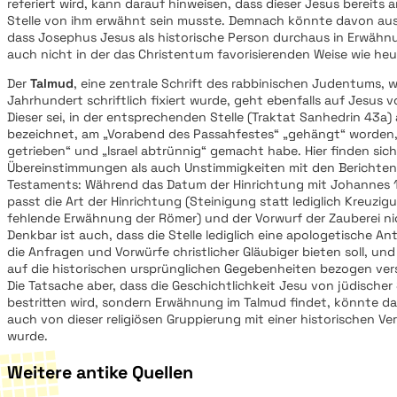
referiert wird, kann darauf hinweisen, dass dieser Jesus bereits
Stelle von ihm erwähnt sein musste. Demnach könnte davon a
dass Josephus Jesus als historische Person durchaus in Erwähn
auch nicht in der das Christentum favorisierenden Weise wie he
Der
Talmud
, eine zentrale Schrift des rabbinischen Judentums, w
Jahrhundert schriftlich fixiert wurde, geht ebenfalls auf Jesus v
Dieser sei, in der entsprechenden Stelle (Traktat Sanhedrin 43a)
bezeichnet, am „Vorabend des Passahfestes“ „gehängt“ worden, 
getrieben“ und „Israel abtrünnig“ gemacht habe. Hier finden sich
Übereinstimmungen als auch Unstimmigkeiten mit den Berichte
Testaments: Während das Datum der Hinrichtung mit Johannes 1
passt die Art der Hinrichtung (Steinigung statt lediglich Kreuzig
fehlende Erwähnung der Römer) und der Vorwurf der Zauberei ni
Denkbar ist auch, dass die Stelle lediglich eine apologetische A
die Anfragen und Vorwürfe christlicher Gläubiger bieten soll, und
auf die historischen ursprünglichen Gegebenheiten bezogen ver
Die Tatsache aber, dass die Geschichtlichkeit Jesu von jüdischer
bestritten wird, sondern Erwähnung im Talmud findet, könnte d
auch von dieser religiösen Gruppierung mit einer historischen 
wurde.
Weitere antike Quellen