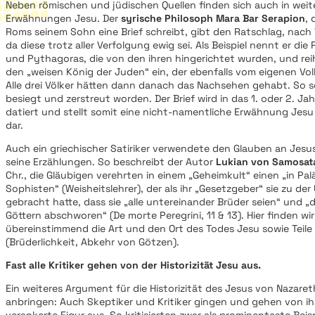
Neben römischen und jüdischen Quellen finden sich auch in wei
Erwähnungen Jesu. Der
syrische Philosoph Mara Bar Serapion
, 
Roms seinem Sohn eine Brief schreibt, gibt den Ratschlag, nach 
da diese trotz aller Verfolgung ewig sei. Als Beispiel nennt er di
und Pythagoras, die von den ihren hingerichtet wurden, und rei
den „weisen König der Juden“ ein, der ebenfalls vom eigenen Vol
Alle drei Völker hätten dann danach das Nachsehen gehabt. So 
besiegt und zerstreut worden. Der Brief wird in das 1. oder 2. Ja
datiert und stellt somit eine nicht-namentliche Erwähnung Jesu 
dar.
Auch ein griechischer Satiriker verwendete den Glauben an Jesus 
seine Erzählungen. So beschreibt der Autor
Lukian von Samosa
Chr., die Gläubigen verehrten in einem „Geheimkult“ einen „in Pa
Sophisten“ (Weisheitslehrer), der als ihr „Gesetzgeber“ sie zu d
gebracht hatte, dass sie „alle untereinander Brüder seien“ und „
Göttern abschworen“ (De morte Peregrini, 11 & 13). Hier finden wi
übereinstimmend die Art und den Ort des Todes Jesu sowie Teile 
(Brüderlichkeit, Abkehr von Götzen).
Fast alle Kritiker gehen von der Historizität Jesu aus.
Ein weiteres Argument für die Historizität des Jesus von Nazareth
anbringen: Auch Skeptiker und Kritiker gingen und gehen von ihm